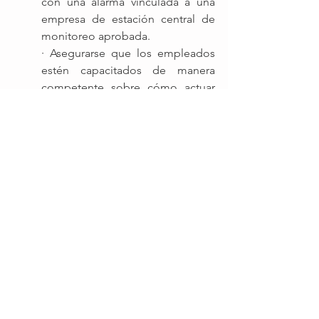
con una alarma vinculada a una 
empresa de estación central de 
monitoreo aprobada. 
· Asegurarse que los empleados 
estén capacitados de manera 
competente sobre cómo actuar 
en caso de incendio y cómo usar 
mantas ignífugas y extintores de 
mano cercanos. Los extintores 
deben estar cerca del equipo de 
cocina y en la ruta de escape que 
se aleja del equipo de cocina.
· Asegurarse de que los sistemas 
de protección contra incendios 
estén operativos siempre que se 
esté cocinando. Cocinar mientras 
los sistemas extinción de 
incendios están desactivados ha 
provocado incendios graves.