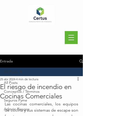
Entrada
All Posts
25 abr 2024
4 min de lectura
All Posts
El riesgo de incendio en
Conceptos / Términos
Cocinas Comerciales
Seguros Pyme
Las cocinas comerciales, los equipos 
Admón Riesgos
de cocina y sus sistemas de escape son 