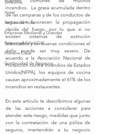
fuentes comunes de muchos 
Siniestros
incendios.  La grasa acumulada dentro 
Hotel
de las campanas y de los conductos de 
extracción favorecen la propagación 
Seguro de Vida
rápida del fuego, por lo que si no 
Empresas Medianas y Grandes
existen sistemas de extinción 
Responsabilidad Civil
adecuados y en buenas condiciones el 
daño puede ser muy severo. De 
Hombre Clave
acuerdo a la Asociación Nacional de 
Continuidad de Negocios
Protección contra Incendios de Estados 
Unidos(NFPA), los equipos de cocina 
causan aproximadamente el 61% de los 
incendios en restaurantes.
En esta artículo te describimos algunas 
de las acciones a considerar para 
atender este riesgo, medidas que junto 
con la contratación de una póliza de 
seguros, mantendrán a tu negocio 