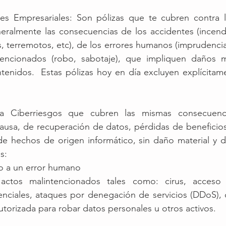
ples Empresariales: Son pólizas que te cubren contra l
eralmente las consecuencias de los accidentes (incend
 terremotos, etc), de los errores humanos (imprudencia,
encionados (robo, sabotaje), que impliquen daños ma
ntenidos.  Estas pólizas hoy en día excluyen explícitame
ra Ciberriesgos que cubren las mismas consecuenci
causa, de recuperación de datos, pérdidas de beneficios
e hechos de origen informático, sin daño material y de
s: 
do a un error humano
 actos malintencionados tales como: cirus, acceso i
nciales, ataques por denegación de servicios (DDoS), o
autorizada para robar datos personales u otros activos.