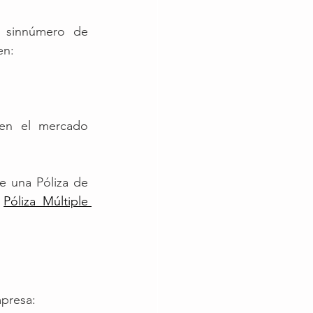
 sinnúmero de 
en:
en el mercado 
 una Póliza de 
 
Póliza Múltiple 
mpresa: