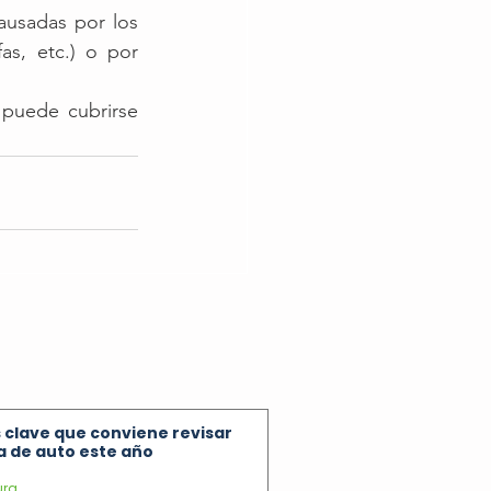
ausadas por los 
s, etc.) o por 
puede cubrirse 
 clave que conviene revisar
za de auto este año
ura