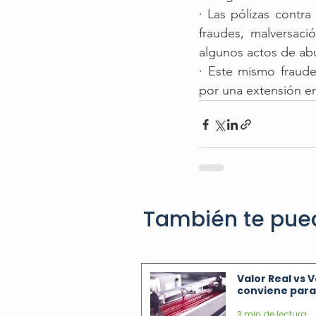
· Las pólizas contra
fraudes, malversaci
algunos actos de ab
· Este mismo fraude
por una extensión en
También te pue
Valor Real vs 
conviene para 
3 min de lectura