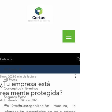
Entrada
All Posts
5 nov 2025
2 min de lectura
All Posts
¿Tu empresa está
Conceptos / Términos
realmente protegida?
Seguros Pyme
Actualizado:
24 nov 2025
Admón Riesgos
En toda organización madura, la 
planeación estratégica no solo abarca 