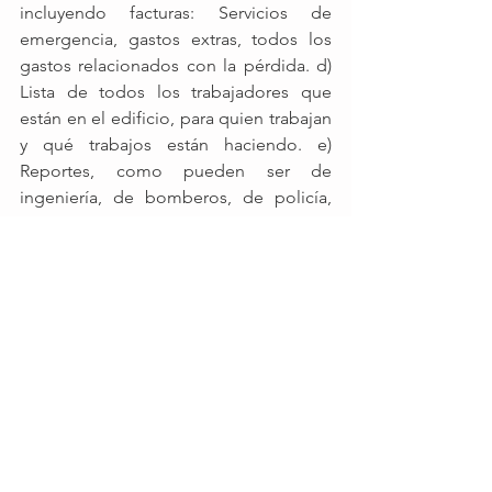
incluyendo facturas: Servicios de 
emergencia, gastos extras, todos los 
gastos relacionados con la pérdida. d) 
Lista de todos los trabajadores que 
están en el edificio, para quien trabajan 
y qué trabajos están haciendo. e) 
Reportes, como pueden ser de 
ingeniería, de bomberos, de policía, 
etc. f) Copia de todos los presupuestos 
g) Copia de todos los contratos de 
reparación. No trabajes sin contratos. 
Es posible, que los contratistas 
ocasionalmente encuentren daños que 
requerirán de costos suplementarios. 
Tú eres el responsable del pago de 
dichos costos, aunque la aseguradora 
esté de acuerdo en pagarlos. h) Si 
tienes contratistas, o cualquier persona 
que trabaje en tu propiedad, 