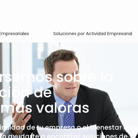
Empresariales
Soluciones por Actividad Empresarial
rsemos sobre la
ción de
 más valoras
inuidad de tu empresa o el bienestar de t
do ayudarte a encontrar soluciones de