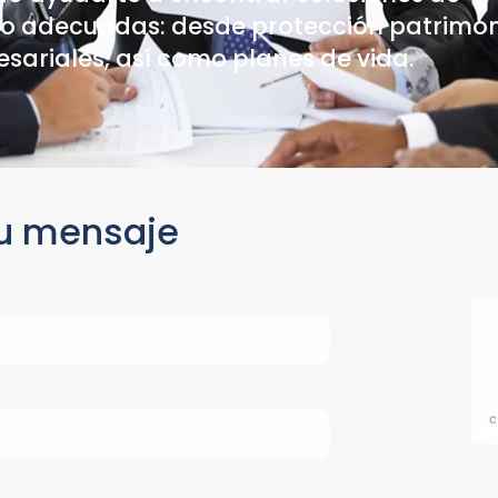
 adecuadas: desde protección patrimon
sariales, así como planes de vida.
u mensaje