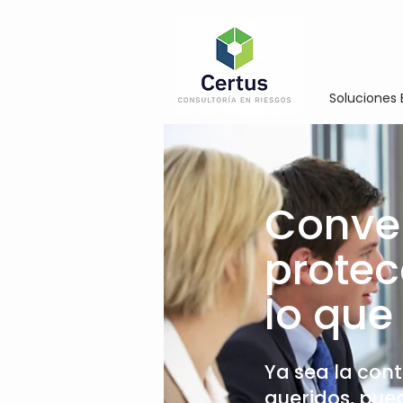
Soluciones 
Conve
protec
lo que
Ya sea la cont
queridos, pue