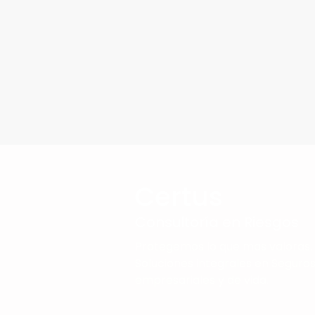
Certus
Consultoría en Riesgos
Protegemos lo que mas valoras.
Soluciones integrales en Seguro
empresariales y de vida.