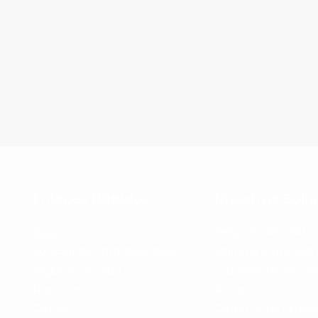
Enlaces Rápidos
Nuestras Solu
Inicio
Responsabilidad Ci
Soluciones Empresariales
Múltiple Empresari
s
Seguros de Vida
Transporte de Ca
Nosotros
Autos
Cotiza
Coberturas Especi