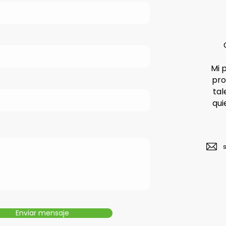
Mi 
pro
tal
qui
Enviar mensaje