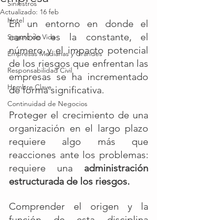
Siniestros
Actualizado:
16 feb
Hotel
En un entorno en donde el 
cambio es la constante, el 
Seguro de Vida
número y el impacto potencial 
Empresas Medianas y Grandes
de los riesgos que enfrentan las 
Responsabilidad Civil
empresas se ha incrementado 
Hombre Clave
de forma significativa. 
Continuidad de Negocios
Proteger el crecimiento de una 
organización en el largo plazo 
requiere algo más que 
reacciones ante los problemas: 
requiere una 
administración 
estructurada de los riesgos.
Comprender el origen y la 
función de esta disciplina 