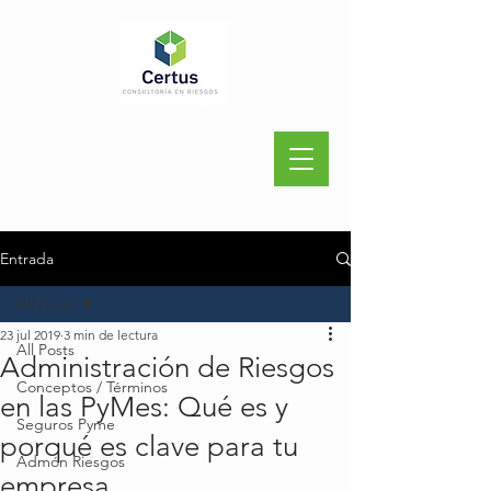
Entrada
All Posts
23 jul 2019
3 min de lectura
All Posts
Administración de Riesgos
Conceptos / Términos
en las PyMes: Qué es y
Seguros Pyme
porqué es clave para tu
Admón Riesgos
empresa