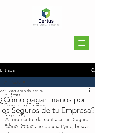
Entrada
All Posts
29 jul 2021
3 min de lectura
All Posts
¿Cómo pagar menos por
Conceptos / Términos
los Seguros de tu Empresa?
Seguros Pyme
Al momento de contratar un Seguro, 
Admón Riesgos
como propietario de una Pyme, buscas 