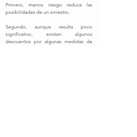
Primero, menos riesgo reduce las 
posibilidades de un siniestro.
Segundo, aunque resulta poco 
significativo, existen algunos 
descuentos por algunas medidas de 
seguridad con las que cuente tu 
empresa, principalmente para el caso 
de incendio y de robo. 
Como apoyamos en CERTUS a las 
PYME's
Somos un agencia de seguros 
enfocada en las PYME´s.
Ofrecemos servicios en línea para que 
de forma sencilla se pueda cotizar una 
póliza PYME, mediante el llenado de 