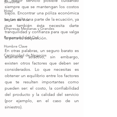
el mejor servicio posible cuidando 
Siniestros
siempre que se mantengan los costos 
Hotel
bajos. Encontrar una póliza económica 
es tan sólo una parte de la ecuación, ya 
Seguro de Vida
que también ésta necesita darte 
Empresas Medianas y Grandes
tranquilidad y confianza para que valga 
Responsabilidad Civil
la pena su adquisición.
Hombre Clave
En otras palabras, un seguro barato es 
Continuidad de Negocios
altamente atractivo, sin embargo, 
existen otros factores que deben ser 
considerados. Lo que necesitas es 
obtener un equilibrio entre los factores 
que te resulten importantes como 
pueden ser: el costo, la confiabilidad 
del producto y la calidad del servicio 
(por ejemplo, en el caso de un 
siniestro).