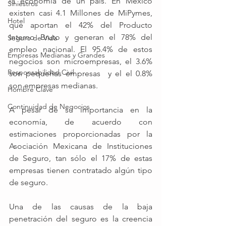
la economía de un país. En México 
Siniestros
existen casi 4.1 Millones de MiPymes, 
Hotel
que aportan el 42% del Producto 
Interno Bruto y generan el 78% del 
Seguro de Vida
empleo nacional. El 95.4% de estos 
Empresas Medianas y Grandes
negocios son microempresas, el 3.6% 
Responsabilidad Civil
son pequeñas empresas  y el el 0.8% 
son empresas medianas.
Hombre Clave
Continuidad de Negocios
A pesar de su importancia en la 
economía, de acuerdo con 
estimaciones proporcionadas por la 
Asociación Mexicana de Instituciones 
de Seguro, tan sólo el 17% de estas 
empresas tienen contratado algún tipo 
de seguro.   
Una de las causas de la baja 
penetración del seguro es la creencia 