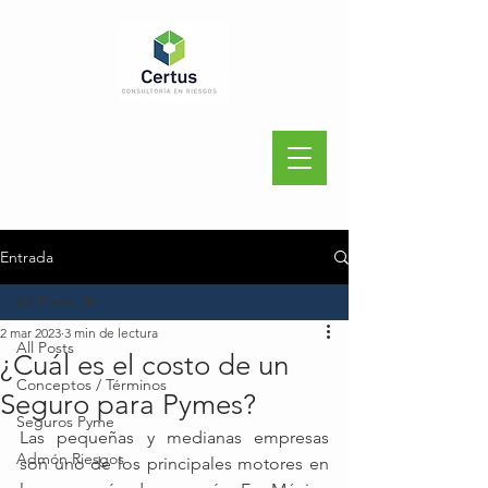
Entrada
All Posts
2 mar 2023
3 min de lectura
All Posts
¿Cuál es el costo de un
Conceptos / Términos
Seguro para Pymes?
Seguros Pyme
Las pequeñas y medianas empresas 
Admón Riesgos
son uno de los principales motores en 