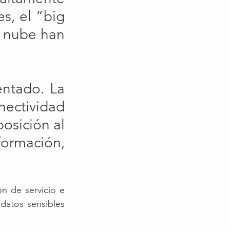
, el “big 
a nube han 
ntado. La 
ectividad 
sición al 
ormación, 
n de servicio e 
datos sensibles 