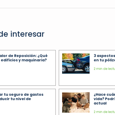
de interesar
Valor de Reposición: ¿Qué
3 aspectos
edificios y maquinaria?
en tu póli
2 min de lect
r tu seguro de gastos
¿Hace cuán
ducir tu nivel de
vida? Podrí
actual
2 min de lect