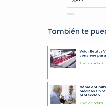
También te pue
Valor Real vs 
conviene para 
3 min de lectura
Cómo optimiza
médicos sin re
protección
2 min de lectura