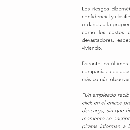
Los riesgos ciberné
confidencial y clasif
o daños a la propied
como los costos de
devastadores, espe
viviendo.
Durante los últimos
compañías afectadas
más común observar 
“Un empleado recibe
click en el enlace p
descarga, sin que é
momento se encripta
piratas informan a 