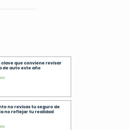
 clave que conviene revisar
za de auto este año
ura
to no revisas tu seguro de
a no reflejar tu realidad
ura