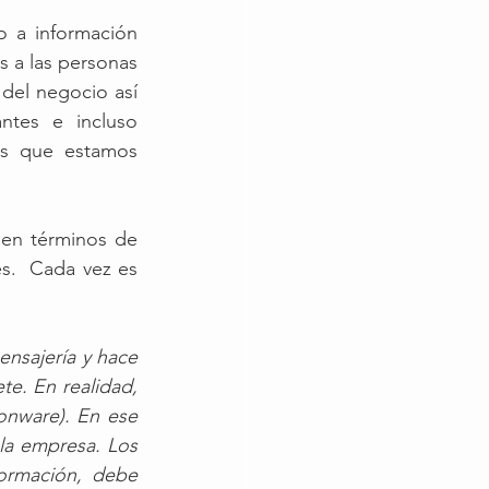
o a información 
s a las personas 
del negocio así 
tes e incluso 
os que estamos 
 en términos de 
.  Cada vez es 
sajería y hace 
e. En realidad, 
nware). En ese 
a empresa. Los 
ormación, debe 