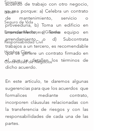
Siniestros
acuerdo de trabajo con otro negocio, 
ya sea porque: a) Celebra un contrato 
Hotel
de mantenimiento, servicio o 
Seguro de Vida
proveeduría, b) Toma un edificio en 
Empresas Medianas y Grandes
arrendamiento, c) Toma equipo en 
arrendamiento o d) Subcontrata 
Responsabilidad Civil
trabajos a un tercero, es recomendable 
Hombre Clave
que se genere un contrato firmado en 
el que se detallen los términos de 
Continuidad de Negocios
dicho acuerdo. 
En este artículo, te daremos algunas 
sugerencias para que los acuerdos  que 
formalices mediante contrato, 
incorporen cláusulas relacionadas con 
la transferencia de riesgos y con las 
responsabilidades de cada una de las 
partes. 