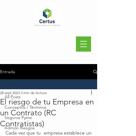
Entrada
All Posts
28 sept 2023
3 min de lectura
All Posts
El riesgo de tu Empresa en
Conceptos / Términos
un Contrato (RC
Seguros Pyme
Contratistas)
Admón Riesgos
Cada vez que tu  empresa establece un 