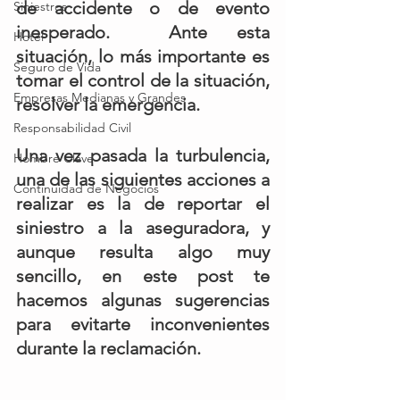
de accidente o de evento 
Siniestros
inesperado.  Ante esta 
Hotel
situación, lo más importante es 
Seguro de Vida
tomar el control de la situación, 
Empresas Medianas y Grandes
resolver la emergencia.  
Responsabilidad Civil
Una vez pasada la turbulencia, 
Hombre Clave
una de las siguientes acciones a 
Continuidad de Negocios
realizar es la de reportar el 
siniestro a la aseguradora, y 
aunque resulta algo muy 
sencillo, en este post te 
hacemos algunas sugerencias 
para evitarte inconvenientes 
durante la reclamación. 