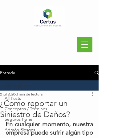
Entrada
All Posts
2 jul 2020
3 min de lectura
All Posts
¿Como reportar un
Conceptos / Términos
Siniestro de Daños?
Seguros Pyme
En cualquier momento, nuestra 
Admón Riesgos
empresa puede sufrir algún tipo 