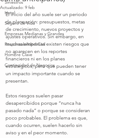
Siniestros
Actualizado:
9 feb
Hotel
El inicio del año suele ser un periodo 
de planeación: presupuestos, metas 
Seguro de Vida
de crecimiento, nuevos proyectos y 
Empresas Medianas y Grandes
ajustes operativos. Sin embargo, en 
muchas empresas existen riesgos que 
Responsabilidad Civil
no aparecen en los reportes 
Hombre Clave
financieros ni en los planes 
Continuidad de Negocios
estratégicos, pero que pueden tener 
un impacto importante cuando se 
presentan.
Estos riesgos suelen pasar 
desapercibidos porque “nunca ha 
pasado nada” o porque se consideran 
poco probables. El problema es que, 
cuando ocurren, suelen hacerlo sin 
aviso y en el peor momento.