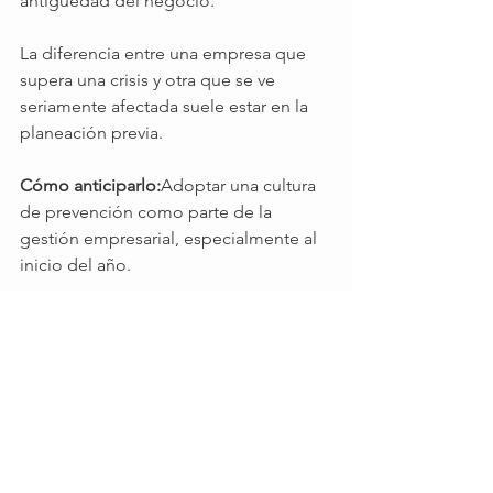
antigüedad del negocio.
La diferencia entre una empresa que 
supera una crisis y otra que se ve 
seriamente afectada suele estar en la 
planeación previa.
Cómo anticiparlo:
Adoptar una cultura 
de prevención como parte de la 
gestión empresarial, especialmente al 
inicio del año.
Reflexión final 
La prevención no elimina los riesgos, 
pero sí reduce significativamente su 
impacto. Iniciar el año con una revisión 