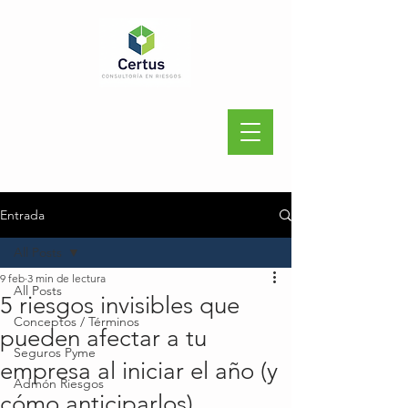
Entrada
All Posts
9 feb
3 min de lectura
All Posts
5 riesgos invisibles que
Conceptos / Términos
pueden afectar a tu
Seguros Pyme
empresa al iniciar el año (y
Admón Riesgos
cómo anticiparlos)