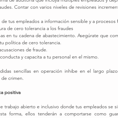
ema de auditoría que incluya múltiples empleados y dep
udes. Contar con varios niveles de revisiones incrementa
ón de tus empleados a información sensible y a procesos f
ura de cero tolerancia a los fraudes
esas en tu cadena de abastecimiento. Asegúrate que com
u política de cero tolerancia. 
 acusaciones de fraude.
conducta y capacita a tu personal en el mismo.
idas sencillas en operación inhibe en el largo plazo 
 de crimen.
a positiva
 trabajo abierto e inclusivo donde tus empleados se si
sta forma, ellos tenderán a comportarse como guard