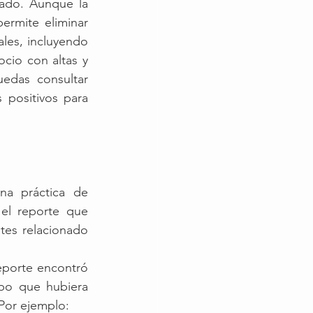
ado. Aunque la 
rmite eliminar 
les, incluyendo 
cio con altas y 
das consultar 
positivos para 
a práctica de 
el reporte que 
es relacionado 
eporte encontró 
po que hubiera 
Por ejemplo: 