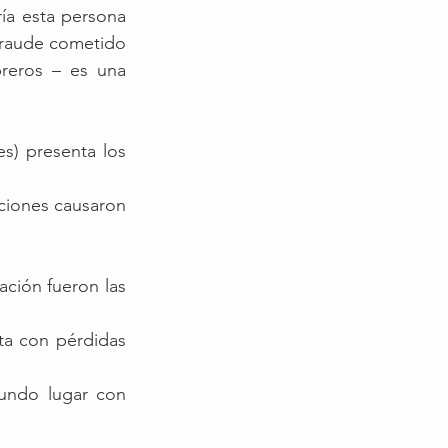
a esta persona 
fraude cometido 
reros – es una 
s) presenta los 
ciones causaron 
ción fueron las 
a con pérdidas 
undo lugar con 