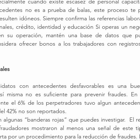
ecialmente cuando existe escasez de personal capacit
ecedentes no es a prueba de balas, este proceso te pe
sulten idóneos. Siempre confirma las referencias labora
ales, crédito, identidad y educación Si operas un nego
 en su operación, mantén una base de datos que pue
sidera ofrecer bonos a los trabajadores con registros 
ales
idatos con antecedentes desfavorables es una buen
í misma no es suficiente para prevenir fraudes. En 
te el 6% de los perpetradores tuvo algun antecedent
del 42% no son reportados.
 algunas “banderas rojas” que puedes investigar.  El r
raudadores mostraron al menos una señal de este ti
ta por un procedimiento para la reducción de fraudes. 