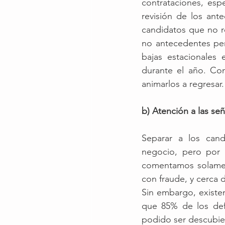
contrataciones, esp
revisión de los ant
candidatos que no re
no antecedentes pen
bajas estacionales
durante el año. Con
animarlos a regresar.
b) Atención a las señ
Separar a los cand
negocio, pero por s
comentamos solamen
con fraude, y cerca 
Sin embargo, existen
que 85% de los def
podido ser descubier