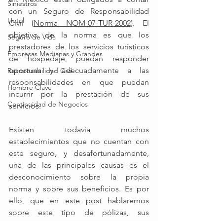
Siniestros
con un Seguro de Responsabilidad 
Hotel
Civil (
Norma NOM-07-TUR-2002
). El 
objetivo de la norma es que los 
Seguro de Vida
prestadores de los servicios turísticos 
Empresas Medianas y Grandes
de hospedaje, puedan responder 
oportuna y adecuadamente a las 
Responsabilidad Civil
responsabilidades en que puedan 
Hombre Clave
incurrir por la prestación de sus 
Continuidad de Negocios
servicios.
Existen todavía muchos 
establecimientos que no cuentan con 
este seguro, y desafortunadamente, 
una de las principales causas es el 
desconocimiento sobre la propia 
norma y sobre sus beneficios. Es por 
ello, que en este post hablaremos 
sobre este tipo de pólizas, sus 