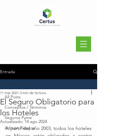
Entrada
All Posts
11 mar 2021
3 min de lectura
All Posts
El Seguro Obligatorio para
Conceptos / Términos
los Hoteles
Seguros Pyme
Actualizado:
14 ago 2024
Admón Riesgos
A partir del año 2003, todos los hoteles 
en México están obligados a contar 