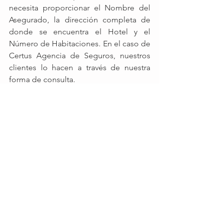
necesita proporcionar el Nombre del 
Asegurado, la dirección completa de 
donde se encuentra el Hotel y el 
Número de Habitaciones. En el caso de 
Certus Agencia de Seguros, nuestros 
clientes lo hacen a través de nuestra 
forma de consulta. 
Una vez enviada esta información, en 
un plazo máximo de 24 horas, 
proporcionamos una propuesta.
¿Puedo contratar la póliza a 
través de Internet?
De hecho, hoy en día resulta más 
práctico hacer la contratación por 
Internet.