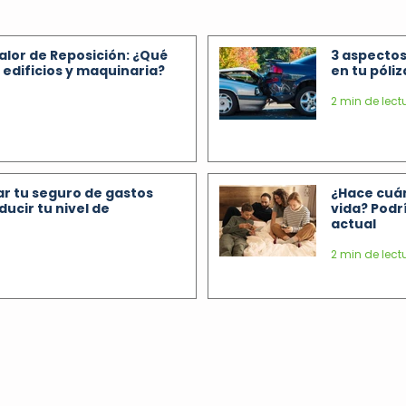
Valor de Reposición: ¿Qué
3 aspectos
edificios y maquinaria?
en tu póli
2 min de lect
r tu seguro de gastos
¿Hace cuán
ducir tu nivel de
vida? Podrí
actual
2 min de lect