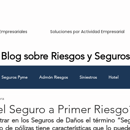
Empresariales
Soluciones por Actividad Empresarial
Blog sobre Riesgos y Seguros
Seguros Pyme
Admón Riesgos
Siniestros
Hotel
ura
Responsabilidad Civil
Hombre Clave
Continuidad de Nego
el Seguro a Primer Riesgo
rar en los Seguros de Daños el término “Seg
o de pólizas tiene características que lo pued