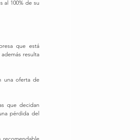
s al 100% de su 
resa que está 
además resulta 
 una oferta de 
as que decidan 
na pérdida del 
s recomendable 