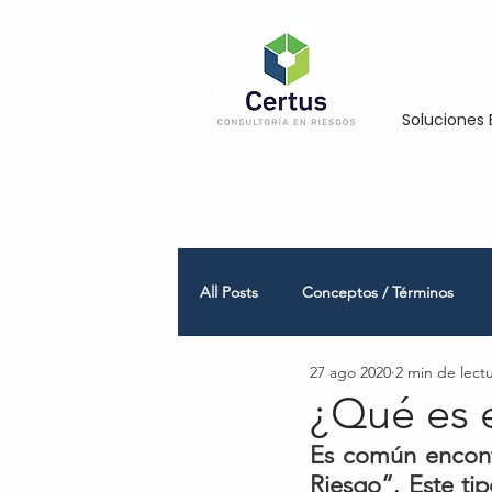
Soluciones 
All Posts
Conceptos / Términos
27 ago 2020
2 min de lect
Empresas Medianas y Grandes
¿Qué es 
Es común encont
Riesgo”. Este tip