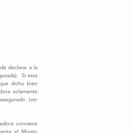
 declarar a la 
rada).  Si esta 
que dicho bien 
dora solamente 
segurado. (ver 
adora conviene 
senta el Monto 