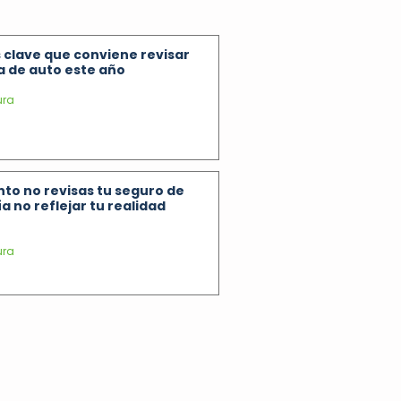
 clave que conviene revisar
za de auto este año
ura
to no revisas tu seguro de
a no reflejar tu realidad
ura