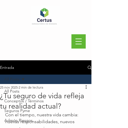
Entrada
All Posts
25 nov 2025
2 min de lectura
All Posts
¿Tu seguro de vida refleja
Conceptos / Términos
tu realidad actual?
Seguros Pyme
Con el tiempo, nuestra vida cambia: 
Admón Riesgos
nuevas responsabilidades, nuevos 