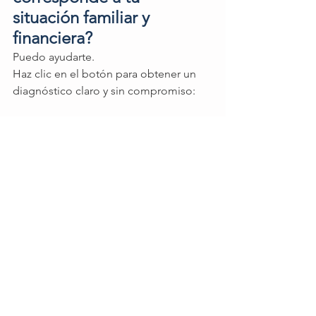
situación familiar y 
financiera?
Puedo ayudarte.
Haz clic en el botón para obtener un 
diagnóstico claro y sin compromiso:
Calcula mi Protección ideal
"Sin costo - Protección basada en tu 
realidad actual "
Publicado por 
Samuel Constantino 
Hernández
Especialista en Seguros 
📲 Contáctanos por WhatsApp:  (221) 
100 0023, por correo: 