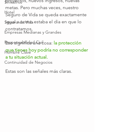
proyectos, nuevos ingresos, nuevas 
Siniestros
metas. Pero muchas veces, nuestro 
Hotel
Seguro de Vida se queda exactamente 
igual a como estaba el día en que lo 
Seguro de Vida
contratamos.
Empresas Medianas y Grandes
Responsabilidad Civil
Eso significa una cosa:
la protección 
que tienes hoy podría no corresponder 
Hombre Clave
a tu situación actual.
Continuidad de Negocios
Estas son las señales más claras.