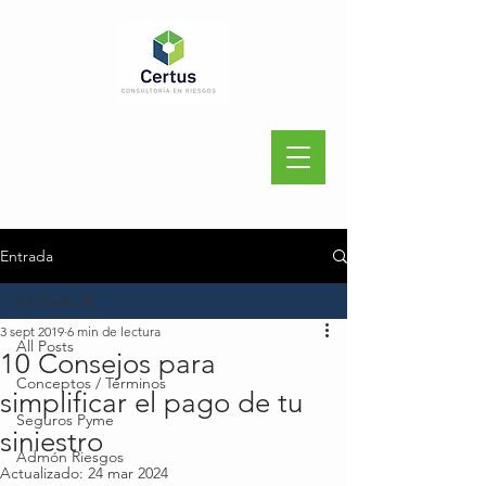
Entrada
All Posts
3 sept 2019
6 min de lectura
All Posts
10 Consejos para
Conceptos / Términos
simplificar el pago de tu
Seguros Pyme
siniestro
Admón Riesgos
Actualizado:
24 mar 2024