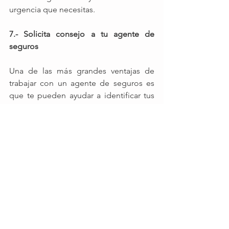
urgencia que necesitas. 
7.- Solicita consejo a tu agente de 
seguros 
Una de las más grandes ventajas de 
trabajar con un agente de seguros es 
que te pueden ayudar a identificar tus 
necesidades en materia de seguros, así 
como ayudarte y darte guía en el 
proceso de comparación de 
propuestas.
Cualquier cotización que recibas en 
lúnea no es definitiva, dado que están 
basadas en la información consideraste 
en tu solicitud. Si no comprendes bien 
algún concepto o cometes algún error 