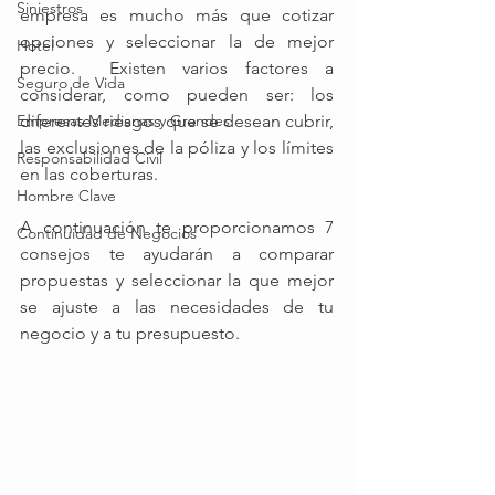
Siniestros
empresa es mucho más que cotizar 
opciones y seleccionar la de mejor 
Hotel
precio.  Existen varios factores a 
Seguro de Vida
considerar, como pueden ser: los 
Empresas Medianas y Grandes
diferentes riesgos que se desean cubrir, 
las exclusiones de la póliza y los límites 
Responsabilidad Civil
en las coberturas. 
Hombre Clave
A continuación te proporcionamos 7 
Continuidad de Negocios
consejos te ayudarán a comparar 
propuestas y seleccionar la que mejor 
se ajuste a las necesidades de tu 
negocio y a tu presupuesto.