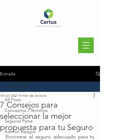
Entrada
All Posts
14 oct 2021
4 min de lectura
All Posts
7 Consejos para
Conceptos / Términos
seleccionar la mejor
Seguros Pyme
propuesta para tu Seguro
Admón Riesgos
Encontrar el seguro adecuado para tu 