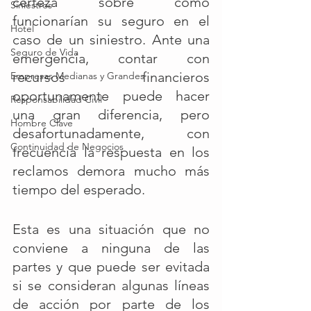
certeza sobre cómo 
Siniestros
funcionarían su seguro en el 
Hotel
caso de un siniestro. Ante una 
Seguro de Vida
emergencia, contar con 
recursos financieros 
Empresas Medianas y Grandes
oportunamente puede hacer 
Responsabilidad Civil
una gran diferencia, pero 
Hombre Clave
desafortunadamente, con 
Continuidad de Negocios
frecuencia la respuesta en los 
reclamos demora mucho más 
tiempo del esperado. 
Esta es una situación que no 
conviene a ninguna de las 
partes y que puede ser evitada 
si se consideran algunas líneas 
de acción por parte de los 