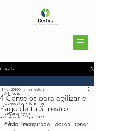
Entrada
All Posts
19 nov 2020
3 min de lectura
All Posts
4 Consejos para agilizar el
Conceptos / Términos
Pago de tu Siniestro
Seguros Pyme
Actualizado:
29 jun 2023
Admón Riesgos
Todo asegurado desea tener 