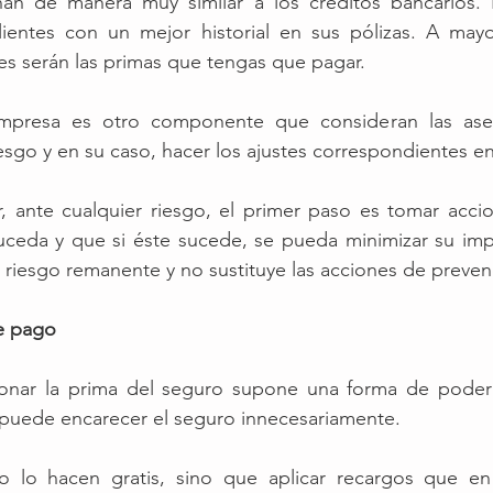
an de manera muy similar a los créditos bancarios. 
ientes con un mejor historial en sus pólizas. A mayo
res serán las primas que tengas que pagar.
 empresa es otro componente que consideran las ase
 riesgo y en su caso, hacer los ajustes correspondientes en
 ante cualquier riesgo, el primer paso es tomar accion
uceda y que si éste sucede, se pueda minimizar su impa
l riesgo remanente y no sustituye las acciones de preven
de pago
ionar la prima del seguro supone una forma de poder h
puede encarecer el seguro innecesariamente.
o lo hacen gratis, sino que aplicar recargos que en