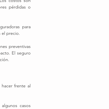
Los costos son 
res pérdidas o 
guradoras para 
 el precio.
es preventivas 
cto. El seguro 
ción.
acer frente al 
 algunos casos 