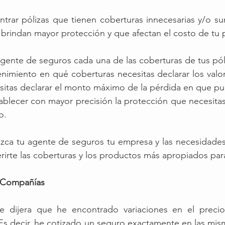
rar pólizas que tienen coberturas innecesarias y/o su
 brindan mayor protección y que afectan el costo de tu p
agente de seguros cada una de las coberturas de tus póli
nimiento en qué coberturas necesitas declarar los valor
itas declarar el monto máximo de la pérdida en que pued
tablecer con mayor precisión la protección que necesitas
o.
zca tu agente de seguros tu empresa y las necesidades 
gerirte las coberturas y los productos más apropiados pa
s Compañías 
e dijera que he encontrado variaciones en el precio
Es decir, he cotizado un seguro exactamente en las mis