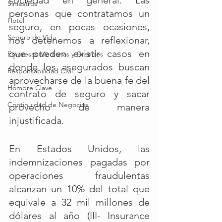
sociedad en general. Las 
Siniestros
personas que contratamos un 
Hotel
seguro, en pocas ocasiones, 
Seguro de Vida
nos detenemos a reflexionar, 
que pueden existir casos en 
Empresas Medianas y Grandes
donde los asegurados buscan 
Responsabilidad Civil
aprovecharse de la buena fe del 
Hombre Clave
contrato de seguro y sacar 
Continuidad de Negocios
provecho de manera 
injustificada.
En Estados Unidos, las 
indemnizaciones pagadas por 
operaciones fraudulentas 
alcanzan un 10% del total que 
equivale a 32 mil millones de 
dólares al año (III- Insurance 