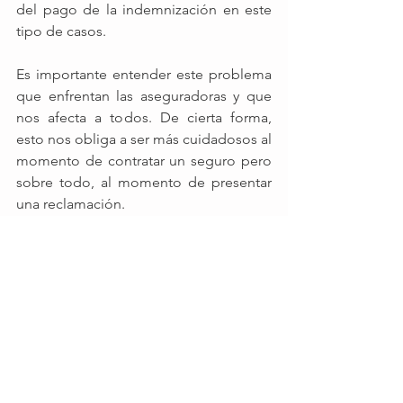
del pago de la indemnización en este 
tipo de casos.
Es importante entender este problema 
que enfrentan las aseguradoras y que 
nos afecta a todos. De cierta forma, 
esto nos obliga a ser más cuidadosos al 
momento de contratar un seguro pero 
sobre todo, al momento de presentar 
una reclamación. 
Cuando se presenta una reclamación, 
existen algunos factores que pueden 
generar sospechas en los ajustadores y 
convertirse en investigaciones más 
minuciosas en el reclamo, como 
pueden ser:  retrasos en el reporte del 
evento, la inexistencia de 
comprobantes originales, 