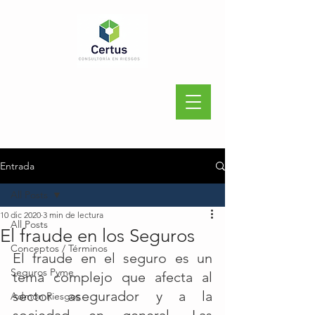
Entrada
All Posts
10 dic 2020
3 min de lectura
All Posts
El fraude en los Seguros
Conceptos / Términos
El fraude en el seguro es un 
Seguros Pyme
tema complejo que afecta al 
sector asegurador y a la 
Admón Riesgos