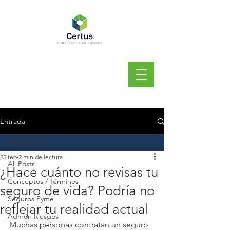
Entrada
All Posts
25 feb
2 min de lectura
All Posts
¿Hace cuánto no revisas tu
Conceptos / Términos
seguro de vida? Podría no
Seguros Pyme
reflejar tu realidad actual
Admón Riesgos
Muchas personas contratan un seguro 