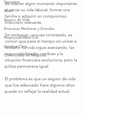
Siniestros
de vida en algún momento importante: 
al iniciar su vida laboral, formar una 
Hotel
familia o adquirir un compromiso 
Seguro de Vida
financiero relevante.
Empresas Medianas y Grandes
Sin embargo, una vez contratado, es 
Responsabilidad Civil
común que pase el tiempo sin volver a 
Hombre Clave
revisarlo. La vida sigue avanzando, las 
responsabilidades cambian y la 
Continuidad de Negocios
situación financiera evoluciona, pero la 
póliza permanece igual.
El problema es que un seguro de vida 
que fue adecuado hace algunos años 
puede no reflejar la realidad actual.