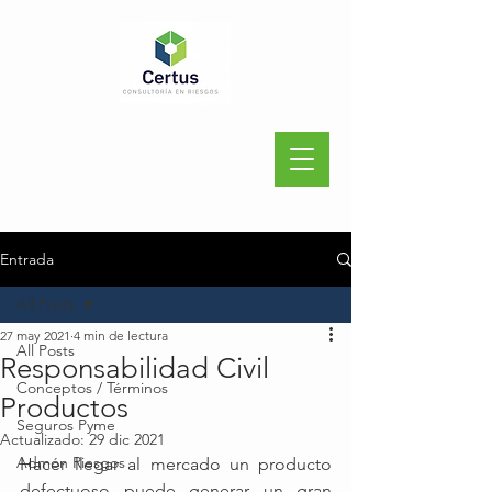
Entrada
All Posts
27 may 2021
4 min de lectura
All Posts
Responsabilidad Civil
Conceptos / Términos
Productos
Seguros Pyme
Actualizado:
29 dic 2021
Admón Riesgos
Hacer llegar al mercado un producto 
defectuoso puede generar un gran 