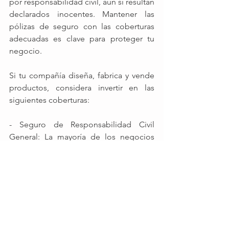
por responsabilidad civil, aún si resultan 
declarados inocentes. Mantener las 
pólizas de seguro con las coberturas 
adecuadas es clave para proteger tu 
negocio. 
Si tu compañía diseña, fabrica y vende 
productos, considera invertir en las 
siguientes coberturas:
- Seguro de Responsabilidad Civil 
General: La mayoría de los negocios 
contratan un seguro de este tipo para 
protegerse contra daños a terceros ya 
sea en sus personas o en sus bienes. 
- 
Seguro de Responsabilidad Civil 
Productos
: Esta es una cobertura 
adicional, se puede decir que accesoria 