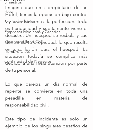
Siniestros
Imagina que eres propietario de un 
Hotel
Hotel, tienes la operación bajo control 
y y todo funciona a la perfección. Todo 
Seguro de Vida
es tranquilidad y súbitamente viene el 
Empresas Medianas y Grandes
desastre. Un huésped se resbala y cae 
Responsabilidad Civil
dentro de tu propiedad, lo que resulta 
en una lesión para el huésped. La 
Hombre Clave
situación todavía se complica más 
Continuidad de Negocios
debido a una mala atención por parte 
de tu personal.
Lo que parecía un día normal, de 
repente se convierte en toda una 
pesadilla en materia de 
responsabilidad civil.
Este tipo de incidente es solo un 
ejemplo de los singulares desafíos de 