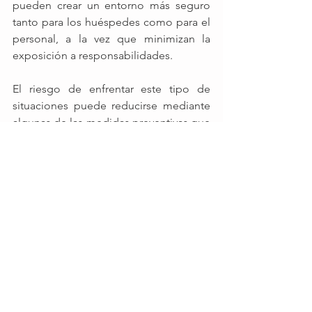
pueden crear un entorno más seguro 
tanto para los huéspedes como para el 
personal, a la vez que minimizan la 
exposición a responsabilidades.
El riesgo de enfrentar este tipo de 
situaciones puede reducirse mediante 
algunas de las medidas preventivas que 
hemos comentado, sin embargo, la 
posibilidad de enfrentar una 
reclamación no se puede eliminar por 
completo.  Esto hace evidente la 
necesidad crucial de contar con un 
Seguros de Responsabilidad Civil para 
su Hotel que le proteja contra este tipo 
de incidentes, seguro que por cierto 
resulte muy económico.  
Cuando surjan reclamaciones, proteja 