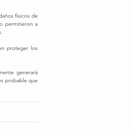
años físicos de 
 permitieron a 
s.
n proteger los 
mente generará 
es probable que 