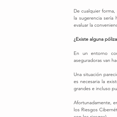
De cualquier forma, 
la sugerencia sería
evaluar la convenien
¿Existe alguna póliz
En un entorno com
aseguradoras van hac
Una situación pareci
es necesaria la exi
grandes e incluso p
Afortunadamente, en 
los Riesgos Cibernét
con los riesgos). 