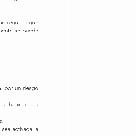
ue requiere que 
mente se puede 
, por un riesgo 
a habido una 
a.
ea activada la 