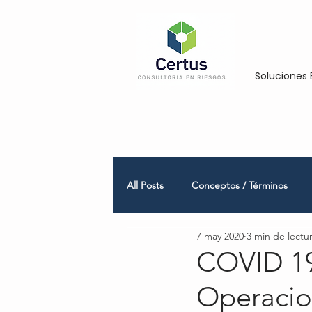
Soluciones 
All Posts
Conceptos / Términos
7 may 2020
3 min de lectu
Empresas Medianas y Grandes
COVID 19
Operacio