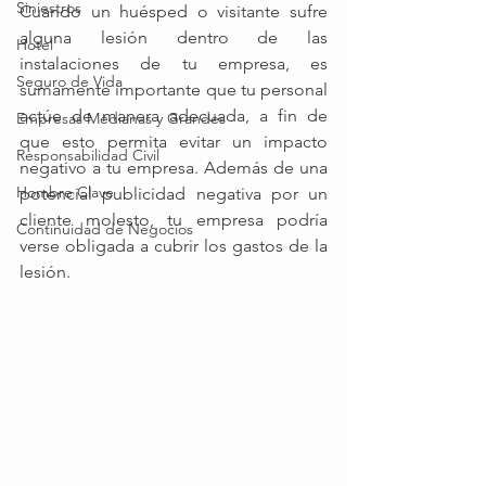
Siniestros
Cuando un huésped o visitante sufre 
alguna lesión dentro de las 
Hotel
instalaciones de tu empresa, es 
Seguro de Vida
sumamente importante que tu personal 
actúe de manera adecuada, a fin de 
Empresas Medianas y Grandes
que esto permita evitar un impacto 
Responsabilidad Civil
negativo a tu empresa. Además de una 
Hombre Clave
potencial publicidad negativa por un 
cliente molesto, tu empresa podría 
Continuidad de Negocios
verse obligada a cubrir los gastos de la 
lesión.