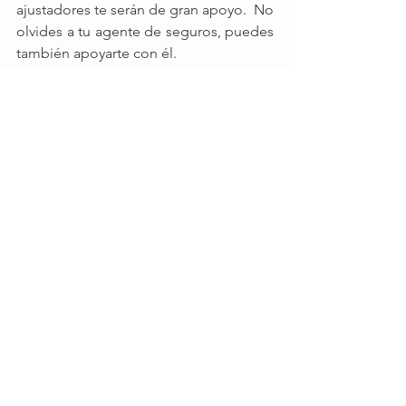
ajustadores te serán de gran apoyo.  No 
olvides a tu agente de seguros, puedes 
también apoyarte con él. 
Para prevenir cualquier posible 
reclamación, prepara un expediente 
con la documentación y cualquier otra 
evidencia sobre el accidente.  Mantén 
este expediente por lo menos durante 
tres años después del incidente, 
aunque la persona lesionada no te haya 
presentado una reclamación 
inmediatamente. 
5.- Proporcionar información sobre el 
accidente únicamente a personal 
médico y a tu aseguradora 
Instruye a tu personal a dirigir cualquier 