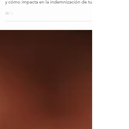
maquinaria a valor real o valor de reposición
y cómo impacta en la indemnización de tu
seguro.