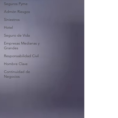
Seguros Pyme
Admón Riesgos
Siniestros
Hotel
Seguro de Vida
Empresas Medianas y
Grandes
Responsabilidad Civil
Hombre Clave
Continuidad de
Negocios